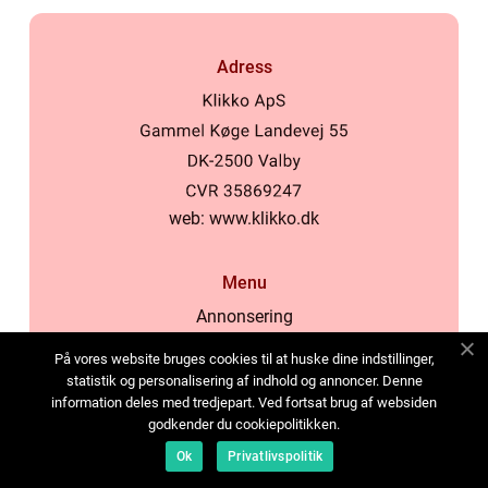
Adress
web:
www.klikko.dk
Menu
Annonsering
Om oss
På vores website bruges cookies til at huske dine indstillinger,
Cookies
statistik og personalisering af indhold og annoncer. Denne
information deles med tredjepart. Ved fortsat brug af websiden
Kontakta oss
godkender du cookiepolitikken.
Sitemap
Ok
Privatlivspolitik