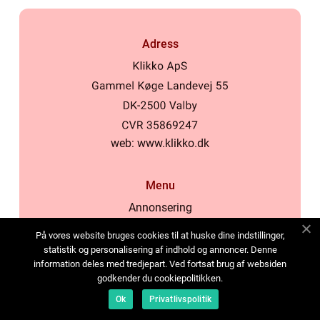
Adress
web:
www.klikko.dk
Menu
Annonsering
Om oss
På vores website bruges cookies til at huske dine indstillinger,
Cookies
statistik og personalisering af indhold og annoncer. Denne
information deles med tredjepart. Ved fortsat brug af websiden
Kontakta oss
godkender du cookiepolitikken.
Sitemap
Ok
Privatlivspolitik