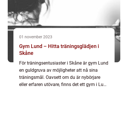
01 november 2023
Gym Lund – Hitta träningsglädjen i
Skåne
För träningsentusiaster i Skåne är gym Lund
en guldgruva av möjligheter att nå sina
träningsmål. Oavsett om du är nybörjare
eller erfaren utövare, finns det ett gym i Lund
som passar just dig. Gym i Lund för alla
nivåer I Lund finns det en bred varia...