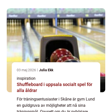
nivåer I Lund finns det en bred varia...
03 maj 2026
Julia Ekk
inspiration
Shuffleboard i uppsala socialt spel för
alla åldrar
För träningsentusiaster i Skåne är gym Lund
en guldgruva av möjligheter att nå sina
träningsmål. Oavsett om du är nybörjare