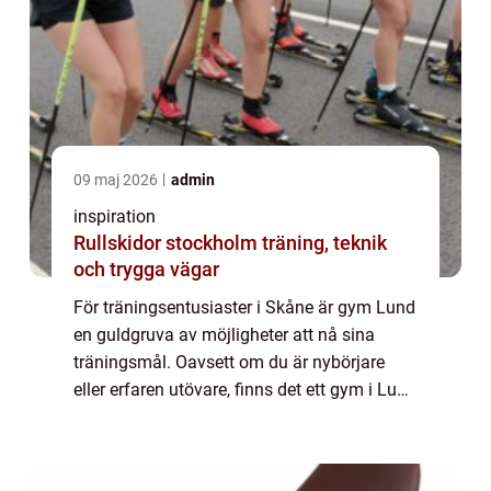
09 maj 2026
admin
inspiration
Rullskidor stockholm träning, teknik
och trygga vägar
För träningsentusiaster i Skåne är gym Lund
en guldgruva av möjligheter att nå sina
träningsmål. Oavsett om du är nybörjare
eller erfaren utövare, finns det ett gym i Lund
som passar just dig. Gym i Lund för alla
nivåer I Lund finns det en bred varia...