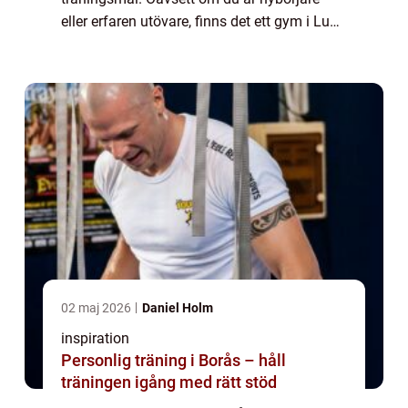
eller erfaren utövare, finns det ett gym i Lund
som passar just dig. Gym i Lund för alla
nivåer I Lund finns det en bred varia...
02 maj 2026
Daniel Holm
inspiration
Personlig träning i Borås – håll
träningen igång med rätt stöd