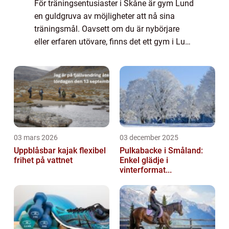
För träningsentusiaster i Skåne är gym Lund
en guldgruva av möjligheter att nå sina
träningsmål. Oavsett om du är nybörjare
eller erfaren utövare, finns det ett gym i Lund
som passar just dig. Gym i Lund för alla
nivåer I Lund finns det en bred varia...
03 mars 2026
03 december 2025
Uppblåsbar kajak flexibel
Pulkabacke i Småland:
frihet på vattnet
Enkel glädje i
vinterformat...