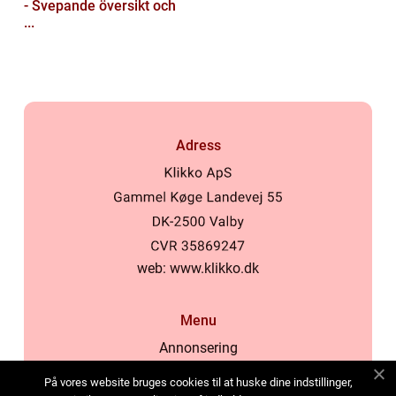
- Svepande översikt och
...
Adress
web:
www.klikko.dk
Menu
Annonsering
Om oss
På vores website bruges cookies til at huske dine indstillinger,
Cookies