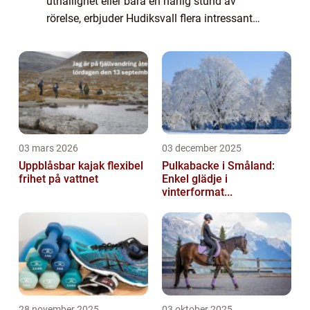
uthållighet eller bara en härlig stund av
rörelse, erbjuder Hudiksvall flera intressanta
alternativ. Med sin natur och gemenska...
03 mars 2026
03 december 2025
Uppblåsbar kajak flexibel
Pulkabacke i Småland:
frihet på vattnet
Enkel glädje i
vinterformat...
28 november 2025
03 oktober 2025