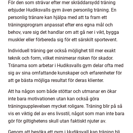
För den som strävar efter mer skräddarsydd träning
erbjuder Hudiksvalls gym även personlig träning. En
personlig tränare kan hjälpa med att ta fram ett
träningsprogram anpassat efter ens egna mål och
behov, vare sig det handlar om att gå ner i vikt, bygga
muskler eller förbereda sig för ett särskilt sportevent.
Individuell träning ger också möjlighet till mer exakt
teknik och form, vilket minimerar risken för skador.
Tränarna som arbetar i Hudiksvalls gym delar ofta med
sig av sina omfattande kunskaper och erfarenheter för
att ge bästa möjliga resultat för deras klienter.
Att ha någon som både stöttar och utmanar en ökar
inte bara motivationen utan kan också göra
träningsupplevelsen mycket roligare. Träning blir på så
vis en viktig del av ens livsstil, något som man inte bara
gör för giltighetens skull utan faktiskt njuter av.
Genom att besöka ett gym i Hudiksvall kan träning bli