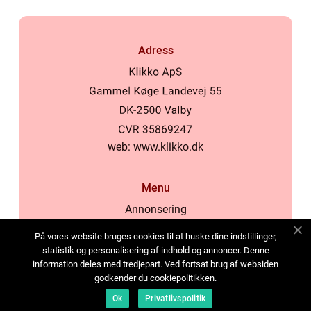
Adress
web:
www.klikko.dk
Menu
Annonsering
Om oss
På vores website bruges cookies til at huske dine indstillinger,
Cookies
statistik og personalisering af indhold og annoncer. Denne
information deles med tredjepart. Ved fortsat brug af websiden
Kontakta oss
godkender du cookiepolitikken.
Sitemap
Ok
Privatlivspolitik