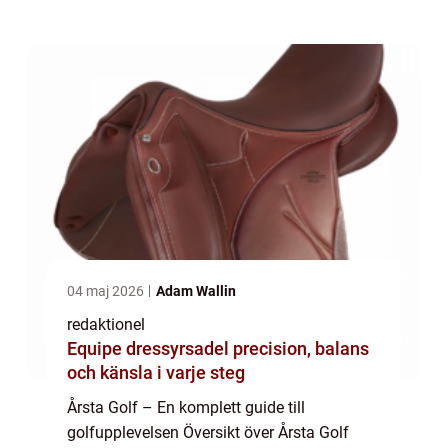
är ett prominent golfklubb i Stockholm som
erbjuder en unik golfupplevelse fö...
04 maj 2026
Adam Wallin
redaktionel
Equipe dressyrsadel precision, balans
och känsla i varje steg
Årsta Golf – En komplett guide till
golfupplevelsen Översikt över Årsta Golf