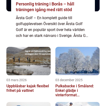
Personlig träning i Borås – håll
träningen igång med rätt stöd
Årsta Golf – En komplett guide till
golfupplevelsen Översikt över Årsta Golf
Golf är en populär sport över hela världen
och har en stark närvaro i Sverige. Årsta Golf
är ett prominent golfklubb i Stockholm som
erbjuder en unik golfupplevelse fö...
03 mars 2026
03 december 2025
Uppblåsbar kajak flexibel
Pulkabacke i Småland:
frihet på vattnet
Enkel glädje i
vinterformat...