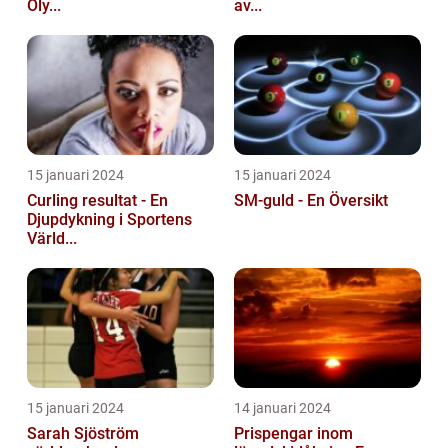
Oly...
av...
15 januari 2024
15 januari 2024
Curling resultat - En
SM-guld - En Översikt
Djupdykning i Sportens
Värld...
15 januari 2024
14 januari 2024
Sarah Sjöström
Prispengar inom