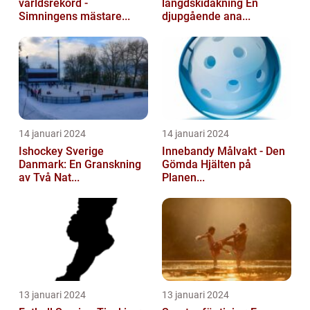
världsrekord -
längdskidåkning En
Simningens mästare...
djupgående ana...
14 januari 2024
14 januari 2024
Ishockey Sverige
Innebandy Målvakt - Den
Danmark: En Granskning
Gömda Hjälten på
av Två Nat...
Planen...
13 januari 2024
13 januari 2024