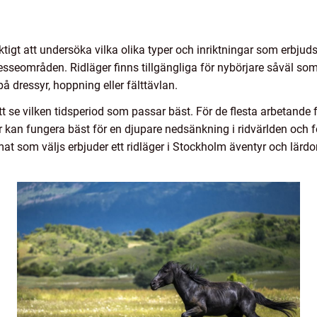
ktigt att undersöka vilka olika typer och inriktningar som erbjuds
esseområden. Ridläger finns tillgängliga för nybörjare såväl som m
på dressyr, hoppning eller fälttävlan.
tt se vilken tidsperiod som passar bäst. För de flesta arbetande 
r kan fungera bäst för en djupare nedsänkning i ridvärlden och 
mat som väljs erbjuder ett ridläger i Stockholm äventyr och lärd