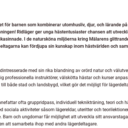
et för barnen som kombinerar utomhusliv, djur, och lärande på e
ningen! Ridläger ger unga hästentusiaster chansen att utveckla
kasinnade. I de natursköna miljöerna kring Mälarens glittrand
eltagarna kan fördjupa sin kunskap inom hästvärlden och samti
intresserade med sin rika blandning av orörd natur och välutveckl
 professionella instruktörer, välskötta hästar och kurser anpass
till både stad och landsbygd, vilket gör det möjligt för lägerdel
nefattar ofta gruppridpass, individuell teknikträning, teori och 
 sociala aktiviteter såsom lägereldar, uteritter och teorilektione
e. Barn och ungdomar får möjlighet att utveckla sitt ansvarsta
n att samarbeta ihop med andra lägerdeltagare.