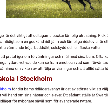
a
läger är det viktigt att deltagarna packar lämplig utrustning. Ri
amtidigt som en godkänd ridhjälm och lämpliga ridstövlar är ett
tra värmande tröja, baddräkt, solskydd och en flaska vatten.
om att pratat igenom förväntningar och mål med sina barn. Ofta k
ga ryttare vet vad de kan se fram emot och vad som förväntas 
t påminna om vikten av att följa anvisningar och att alltid sätta
kola i Stockholm
ockholm
för ditt barns ridlägeräventyr är det av största vikt att vä
r väl hand om sina hästar och elever. Ett sådant ställe är Swartl
dläger för nybörjare såväl som för avancerade ryttare.