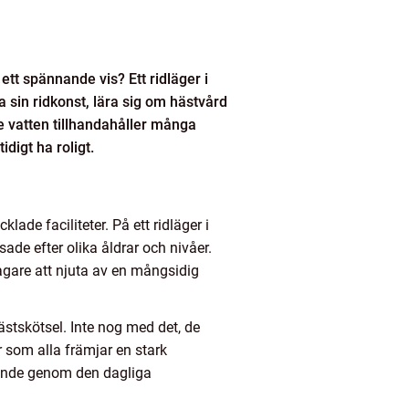
tt spännande vis? Ett ridläger i
 sin ridkonst, lära sig om hästvård
e vatten tillhandahåller många
digt ha roligt.
ade faciliteter. På ett ridläger i
ade efter olika åldrar och nivåer.
tagare att njuta av en mångsidig
hästskötsel. Inte nog med det, de
r som alla främjar en stark
gande genom den dagliga