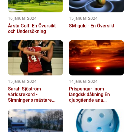
16 januari 2024
15 januari 2024
Årsta Golf: En Översikt
SM-guld - En Översikt
och Undersökning
15 januari 2024
14 januari 2024
Sarah Sjöström
Prispengar inom
världsrekord -
längdskidåkning En
Simningens mästare...
djupgående ana...