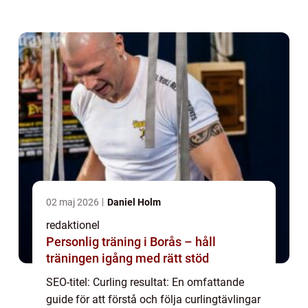
över. I denna artikel kommer vi att ge dig en
grundlig och omfattande översikt...
02 maj 2026
Daniel Holm
redaktionel
Personlig träning i Borås – håll
träningen igång med rätt stöd
SEO-titel: Curling resultat: En omfattande
guide för att förstå och följa curlingtävlingar