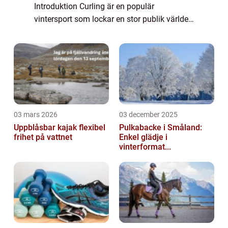
Introduktion Curling är en populär
vintersport som lockar en stor publik världen
över. I denna artikel kommer vi att ge dig en
grundlig och omfattande översikt...
03 mars 2026
03 december 2025
Uppblåsbar kajak flexibel
Pulkabacke i Småland:
frihet på vattnet
Enkel glädje i
vinterformat...