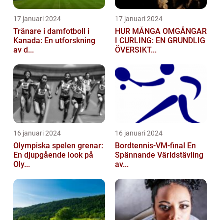
17 januari 2024
17 januari 2024
Tränare i damfotboll i
HUR MÅNGA OMGÅNGAR
Kanada: En utforskning
I CURLING: EN GRUNDLIG
av d...
ÖVERSIKT...
16 januari 2024
16 januari 2024
Olympiska spelen grenar:
Bordtennis-VM-final En
En djupgående look på
Spännande Världstävling
Oly...
av...