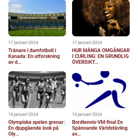
17 januari 2024
17 januari 2024
Tränare i damfotboll i
HUR MÅNGA OMGÅNGAR
Kanada: En utforskning
I CURLING: EN GRUNDLIG
av d...
ÖVERSIKT...
16 januari 2024
16 januari 2024
Olympiska spelen grenar:
Bordtennis-VM-final En
En djupgående look på
Spännande Världstävling
Oly...
av...