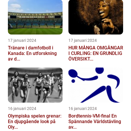
17 januari 2024
17 januari 2024
Tränare i damfotboll i
HUR MÅNGA OMGÅNGAR
Kanada: En utforskning
I CURLING: EN GRUNDLIG
av d...
ÖVERSIKT...
16 januari 2024
16 januari 2024
Olympiska spelen grenar:
Bordtennis-VM-final En
En djupgående look på
Spännande Världstävling
Oly...
av...