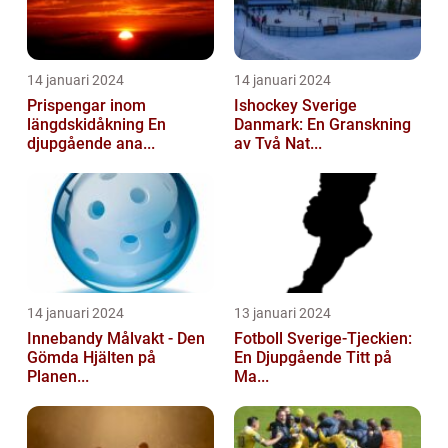
14 januari 2024
14 januari 2024
Prispengar inom
Ishockey Sverige
längdskidåkning En
Danmark: En Granskning
djupgående ana...
av Två Nat...
14 januari 2024
13 januari 2024
Innebandy Målvakt - Den
Fotboll Sverige-Tjeckien:
Gömda Hjälten på
En Djupgående Titt på
Planen...
Ma...