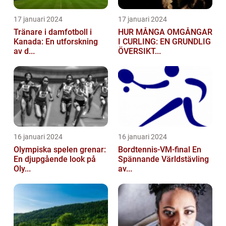
17 januari 2024
17 januari 2024
Tränare i damfotboll i
HUR MÅNGA OMGÅNGAR
Kanada: En utforskning
I CURLING: EN GRUNDLIG
av d...
ÖVERSIKT...
16 januari 2024
16 januari 2024
Olympiska spelen grenar:
Bordtennis-VM-final En
En djupgående look på
Spännande Världstävling
Oly...
av...