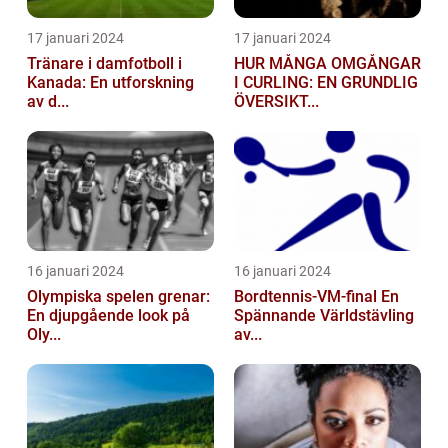
17 januari 2024
17 januari 2024
Tränare i damfotboll i
HUR MÅNGA OMGÅNGAR
Kanada: En utforskning
I CURLING: EN GRUNDLIG
av d...
ÖVERSIKT...
16 januari 2024
16 januari 2024
Olympiska spelen grenar:
Bordtennis-VM-final En
En djupgående look på
Spännande Världstävling
Oly...
av...