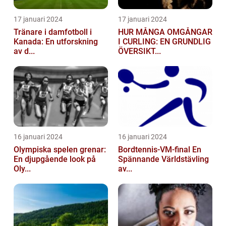
17 januari 2024
17 januari 2024
Tränare i damfotboll i
HUR MÅNGA OMGÅNGAR
Kanada: En utforskning
I CURLING: EN GRUNDLIG
av d...
ÖVERSIKT...
16 januari 2024
16 januari 2024
Olympiska spelen grenar:
Bordtennis-VM-final En
En djupgående look på
Spännande Världstävling
Oly...
av...