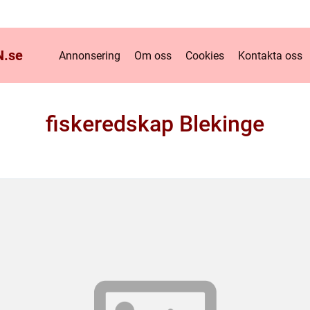
.
se
Annonsering
Om oss
Cookies
Kontakta oss
fiskeredskap Blekinge