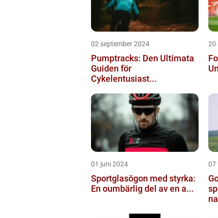
02 september 2024
20
Pumptracks: Den Ultimata
Fo
Guiden för
Un
Cykelentusiast...
01 juni 2024
07 
Sportglasögon med styrka:
Go
En oumbärlig del av en a...
sp
na