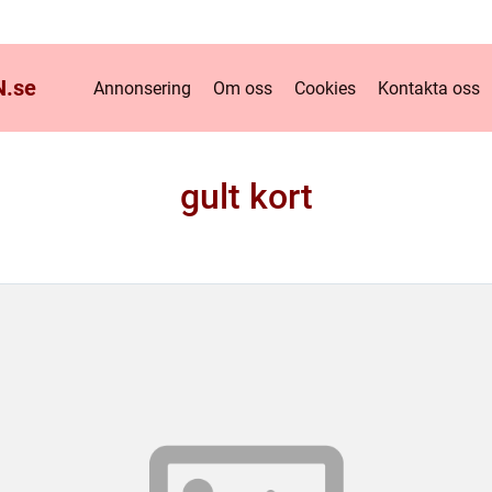
.
se
Annonsering
Om oss
Cookies
Kontakta oss
gult kort