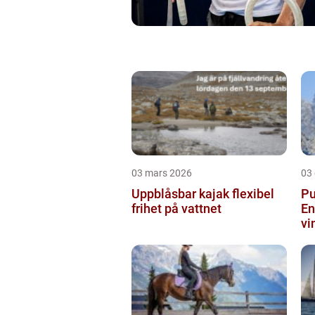
03 mars 2026
03
Uppblåsbar kajak flexibel
Pu
frihet på vattnet
En
vi