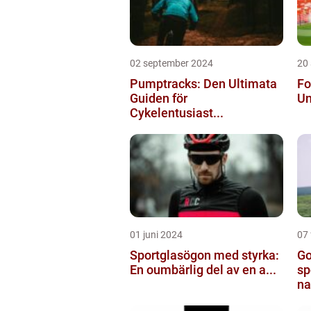
02 september 2024
20
Pumptracks: Den Ultimata
Fo
Guiden för
Un
Cykelentusiast...
01 juni 2024
07 
Sportglasögon med styrka:
Go
En oumbärlig del av en a...
sp
na