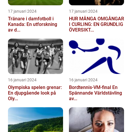
17 januari 2024
17 januari 2024
Tränare i damfotboll i
HUR MÅNGA OMGÅNGAR
Kanada: En utforskning
I CURLING: EN GRUNDLIG
av d...
ÖVERSIKT...
16 januari 2024
16 januari 2024
Olympiska spelen grenar:
Bordtennis-VM-final En
En djupgående look på
Spännande Världstävling
Oly...
av...