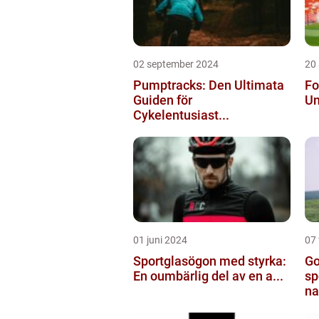
02 september 2024
20
Pumptracks: Den Ultimata
Fo
Guiden för
Un
Cykelentusiast...
01 juni 2024
07 
Sportglasögon med styrka:
Go
En oumbärlig del av en a...
sp
na