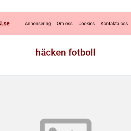
.
se
Annonsering
Om oss
Cookies
Kontakta oss
häcken fotboll