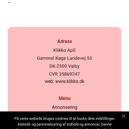
...
Adress
web:
www.klikko.dk
Menu
Annonsering
Om oss
På vores website bruges cookies til at huske dine indstillinger,
Cookies
statistik og personalisering af indhold og annoncer. Denne