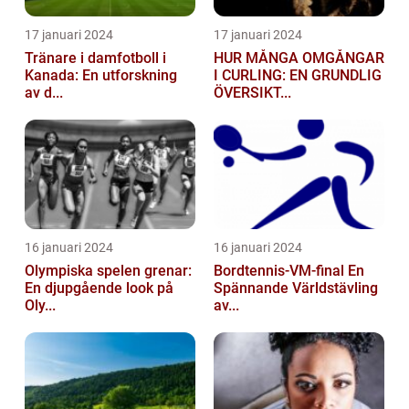
17 januari 2024
17 januari 2024
Tränare i damfotboll i
HUR MÅNGA OMGÅNGAR
Kanada: En utforskning
I CURLING: EN GRUNDLIG
av d...
ÖVERSIKT...
16 januari 2024
16 januari 2024
Olympiska spelen grenar:
Bordtennis-VM-final En
En djupgående look på
Spännande Världstävling
Oly...
av...