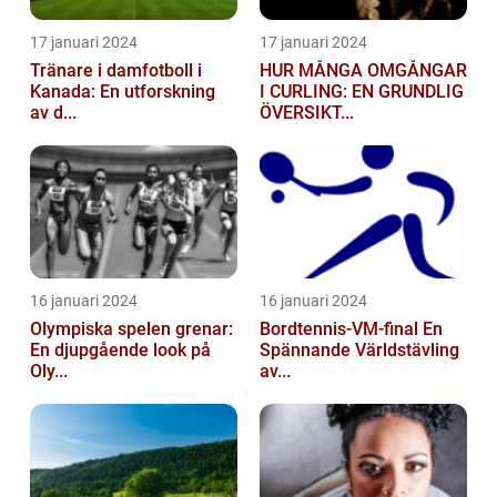
17 januari 2024
17 januari 2024
Tränare i damfotboll i
HUR MÅNGA OMGÅNGAR
Kanada: En utforskning
I CURLING: EN GRUNDLIG
av d...
ÖVERSIKT...
16 januari 2024
16 januari 2024
Olympiska spelen grenar:
Bordtennis-VM-final En
En djupgående look på
Spännande Världstävling
Oly...
av...