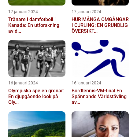
17 januari 2024
17 januari 2024
Tränare i damfotboll i
HUR MÅNGA OMGÅNGAR
Kanada: En utforskning
I CURLING: EN GRUNDLIG
av d...
ÖVERSIKT...
16 januari 2024
16 januari 2024
Olympiska spelen grenar:
Bordtennis-VM-final En
En djupgående look på
Spännande Världstävling
Oly...
av...