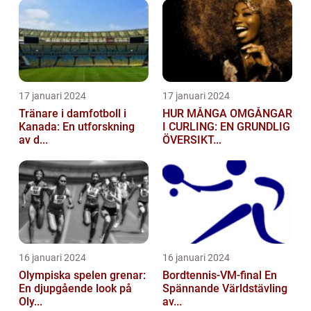
17 januari 2024
17 januari 2024
Tränare i damfotboll i
HUR MÅNGA OMGÅNGAR
Kanada: En utforskning
I CURLING: EN GRUNDLIG
av d...
ÖVERSIKT...
16 januari 2024
16 januari 2024
Olympiska spelen grenar:
Bordtennis-VM-final En
En djupgående look på
Spännande Världstävling
Oly...
av...