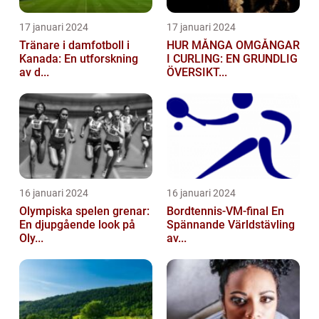
17 januari 2024
17 januari 2024
Tränare i damfotboll i
HUR MÅNGA OMGÅNGAR
Kanada: En utforskning
I CURLING: EN GRUNDLIG
av d...
ÖVERSIKT...
16 januari 2024
16 januari 2024
Olympiska spelen grenar:
Bordtennis-VM-final En
En djupgående look på
Spännande Världstävling
Oly...
av...