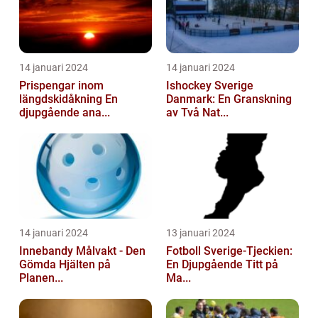
14 januari 2024
14 januari 2024
Prispengar inom
Ishockey Sverige
längdskidåkning En
Danmark: En Granskning
djupgående ana...
av Två Nat...
14 januari 2024
13 januari 2024
Innebandy Målvakt - Den
Fotboll Sverige-Tjeckien:
Gömda Hjälten på
En Djupgående Titt på
Planen...
Ma...