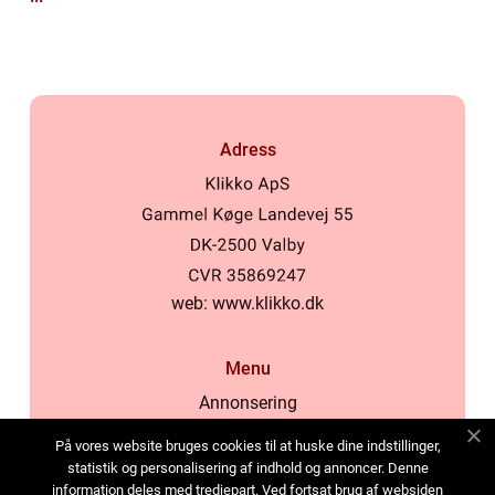
Adress
web:
www.klikko.dk
Menu
Annonsering
Om oss
På vores website bruges cookies til at huske dine indstillinger,
Cookies
statistik og personalisering af indhold og annoncer. Denne
information deles med tredjepart. Ved fortsat brug af websiden
Kontakta oss