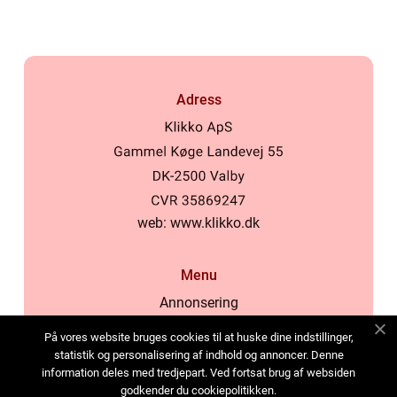
Adress
web:
www.klikko.dk
Menu
Annonsering
Om oss
På vores website bruges cookies til at huske dine indstillinger,
Cookies
statistik og personalisering af indhold og annoncer. Denne
information deles med tredjepart. Ved fortsat brug af websiden
Kontakta oss
godkender du cookiepolitikken.