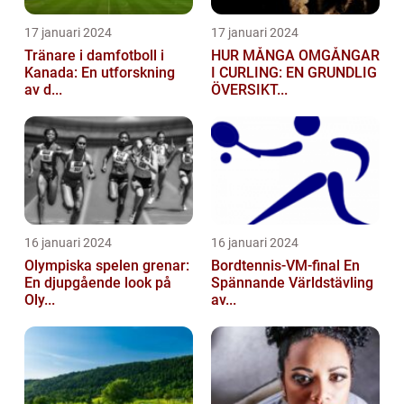
17 januari 2024
17 januari 2024
Tränare i damfotboll i
HUR MÅNGA OMGÅNGAR
Kanada: En utforskning
I CURLING: EN GRUNDLIG
av d...
ÖVERSIKT...
16 januari 2024
16 januari 2024
Olympiska spelen grenar:
Bordtennis-VM-final En
En djupgående look på
Spännande Världstävling
Oly...
av...