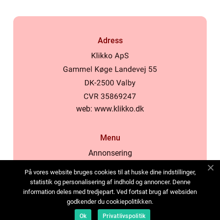
Adress
web:
www.klikko.dk
Menu
Annonsering
Om oss
På vores website bruges cookies til at huske dine indstillinger,
Cookies
statistik og personalisering af indhold og annoncer. Denne
information deles med tredjepart. Ved fortsat brug af websiden
Kontakta oss
godkender du cookiepolitikken.
Sitemap
Ok
Privatlivspolitik