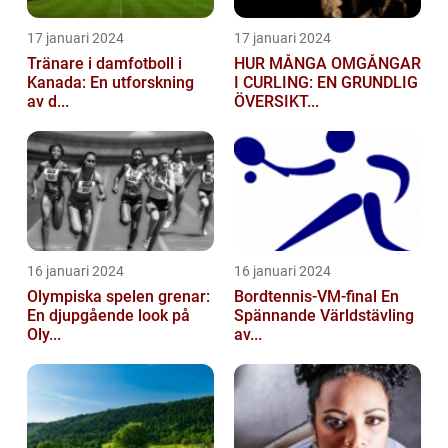
17 januari 2024
17 januari 2024
Tränare i damfotboll i
HUR MÅNGA OMGÅNGAR
Kanada: En utforskning
I CURLING: EN GRUNDLIG
av d...
ÖVERSIKT...
16 januari 2024
16 januari 2024
Olympiska spelen grenar:
Bordtennis-VM-final En
En djupgående look på
Spännande Världstävling
Oly...
av...