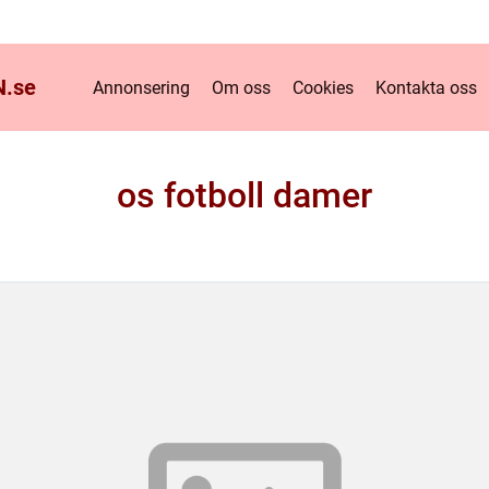
.
se
Annonsering
Om oss
Cookies
Kontakta oss
os fotboll damer