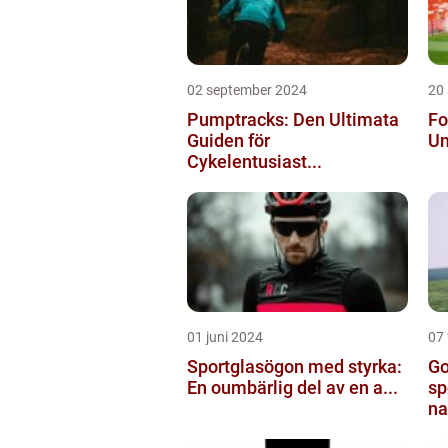
02 september 2024
20
Pumptracks: Den Ultimata
Fo
Guiden för
Un
Cykelentusiast...
01 juni 2024
07 
Sportglasögon med styrka:
Go
En oumbärlig del av en a...
sp
na