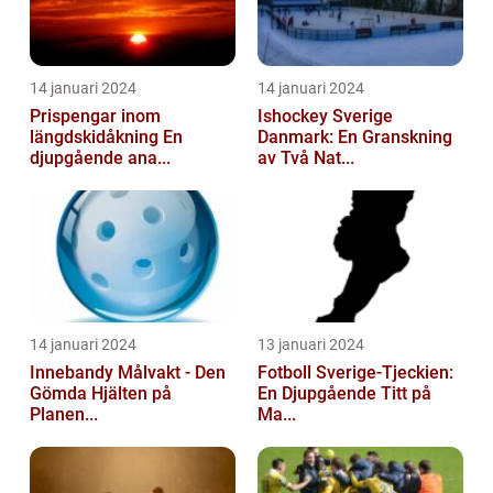
14 januari 2024
14 januari 2024
Prispengar inom
Ishockey Sverige
längdskidåkning En
Danmark: En Granskning
djupgående ana...
av Två Nat...
14 januari 2024
13 januari 2024
Innebandy Målvakt - Den
Fotboll Sverige-Tjeckien:
Gömda Hjälten på
En Djupgående Titt på
Planen...
Ma...