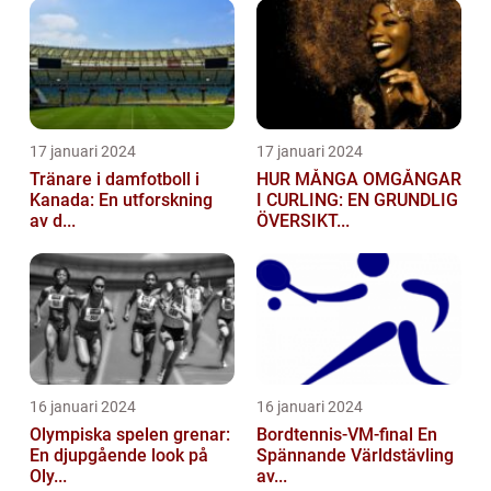
17 januari 2024
17 januari 2024
Tränare i damfotboll i
HUR MÅNGA OMGÅNGAR
Kanada: En utforskning
I CURLING: EN GRUNDLIG
av d...
ÖVERSIKT...
16 januari 2024
16 januari 2024
Olympiska spelen grenar:
Bordtennis-VM-final En
En djupgående look på
Spännande Världstävling
Oly...
av...