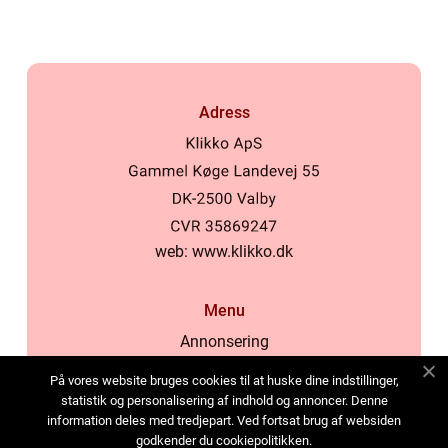
Adress
web:
www.klikko.dk
Menu
Annonsering
Om oss
På vores website bruges cookies til at huske dine indstillinger,
Cookies
statistik og personalisering af indhold og annoncer. Denne
information deles med tredjepart. Ved fortsat brug af websiden
Kontakta oss
godkender du cookiepolitikken.