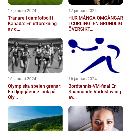
17 januari 2024
17 januari 2024
Tränare i damfotboll i
HUR MÅNGA OMGÅNGAR
Kanada: En utforskning
I CURLING: EN GRUNDLIG
av d...
ÖVERSIKT...
16 januari 2024
16 januari 2024
Olympiska spelen grenar:
Bordtennis-VM-final En
En djupgående look på
Spännande Världstävling
Oly...
av...