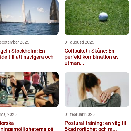
 september 2025
01 augusti 2025
gel i Stockholm: En
Golfpaket i Skåne: En
ide till att navigera och
perfekt kombination av
utman...
 maj 2025
01 februari 2025
forska
Postural träning: en väg till
äningsmöjligheterna på
ökad rörlighet och m...