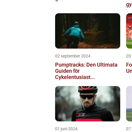
gy
02 september 2024
20
Pumptracks: Den Ultimata
Fo
Guiden för
Un
Cykelentusiast...
01 juni 2024
07 