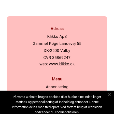
Adress
web:
www.klikko.dk
Menu
Annonsering
Om oss
På vores website bruges cookies til at huske dine indstillinger,
Cookies
statistik og personalisering af indhold og annoncer. Denne
information deles med tredjepart. Ved fortsat brug af websiden
Kontakta oss
godkender du cookiepolitikken.