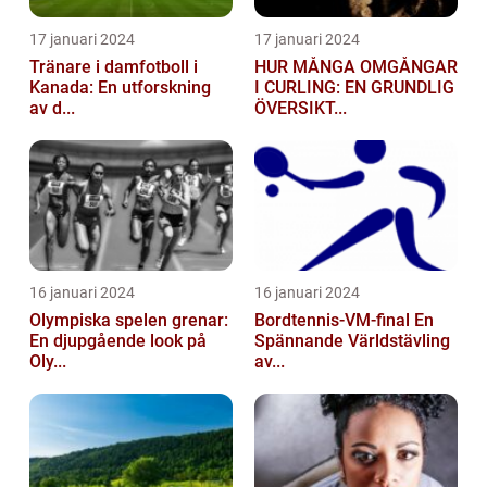
17 januari 2024
17 januari 2024
Tränare i damfotboll i
HUR MÅNGA OMGÅNGAR
Kanada: En utforskning
I CURLING: EN GRUNDLIG
av d...
ÖVERSIKT...
16 januari 2024
16 januari 2024
Olympiska spelen grenar:
Bordtennis-VM-final En
En djupgående look på
Spännande Världstävling
Oly...
av...