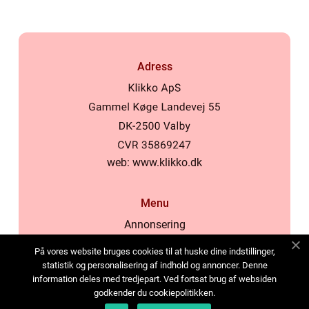
Adress
web:
www.klikko.dk
Menu
Annonsering
Om oss
På vores website bruges cookies til at huske dine indstillinger,
Cookies
statistik og personalisering af indhold og annoncer. Denne
information deles med tredjepart. Ved fortsat brug af websiden
Kontakta oss
godkender du cookiepolitikken.
Sitemap