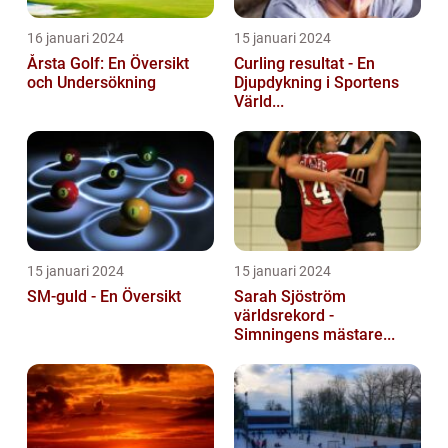
16 januari 2024
15 januari 2024
Årsta Golf: En Översikt
Curling resultat - En
och Undersökning
Djupdykning i Sportens
Värld...
15 januari 2024
15 januari 2024
SM-guld - En Översikt
Sarah Sjöström
världsrekord -
Simningens mästare...