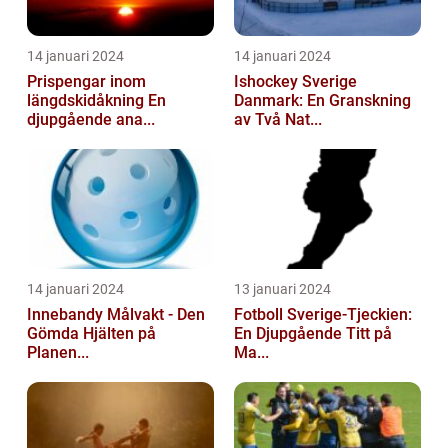
14 januari 2024
14 januari 2024
Prispengar inom
Ishockey Sverige
längdskidåkning En
Danmark: En Granskning
djupgående ana...
av Två Nat...
14 januari 2024
13 januari 2024
Innebandy Målvakt - Den
Fotboll Sverige-Tjeckien:
Gömda Hjälten på
En Djupgående Titt på
Planen...
Ma...