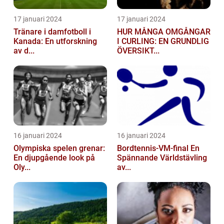
17 januari 2024
17 januari 2024
Tränare i damfotboll i
HUR MÅNGA OMGÅNGAR
Kanada: En utforskning
I CURLING: EN GRUNDLIG
av d...
ÖVERSIKT...
16 januari 2024
16 januari 2024
Olympiska spelen grenar:
Bordtennis-VM-final En
En djupgående look på
Spännande Världstävling
Oly...
av...