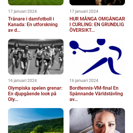
17 januari 2024
17 januari 2024
Tränare i damfotboll i
HUR MÅNGA OMGÅNGAR
Kanada: En utforskning
I CURLING: EN GRUNDLIG
av d...
ÖVERSIKT...
16 januari 2024
16 januari 2024
Olympiska spelen grenar:
Bordtennis-VM-final En
En djupgående look på
Spännande Världstävling
Oly...
av...