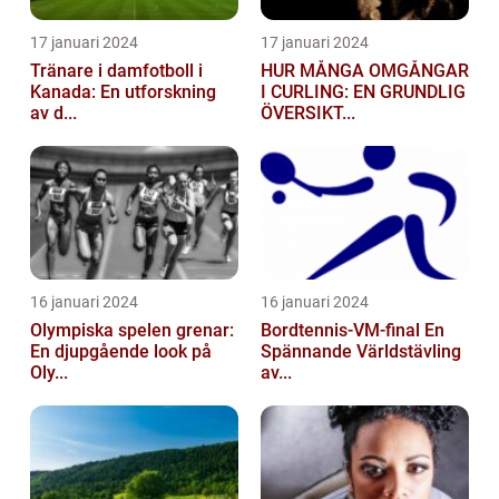
17 januari 2024
17 januari 2024
Tränare i damfotboll i
HUR MÅNGA OMGÅNGAR
Kanada: En utforskning
I CURLING: EN GRUNDLIG
av d...
ÖVERSIKT...
16 januari 2024
16 januari 2024
Olympiska spelen grenar:
Bordtennis-VM-final En
En djupgående look på
Spännande Världstävling
Oly...
av...