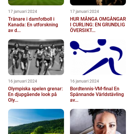
17 januari 2024
17 januari 2024
Tränare i damfotboll i
HUR MÅNGA OMGÅNGAR
Kanada: En utforskning
I CURLING: EN GRUNDLIG
av d...
ÖVERSIKT...
16 januari 2024
16 januari 2024
Olympiska spelen grenar:
Bordtennis-VM-final En
En djupgående look på
Spännande Världstävling
Oly...
av...