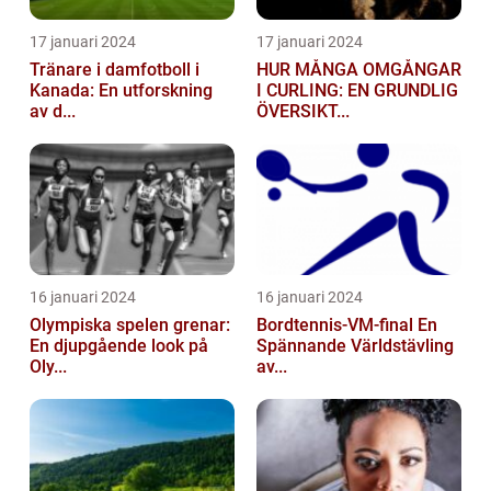
17 januari 2024
17 januari 2024
Tränare i damfotboll i
HUR MÅNGA OMGÅNGAR
Kanada: En utforskning
I CURLING: EN GRUNDLIG
av d...
ÖVERSIKT...
16 januari 2024
16 januari 2024
Olympiska spelen grenar:
Bordtennis-VM-final En
En djupgående look på
Spännande Världstävling
Oly...
av...