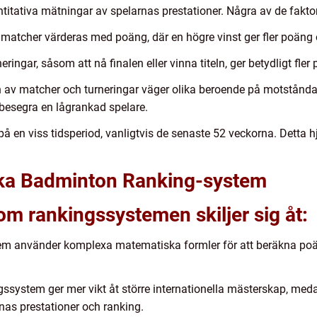
itativa mätningar av spelarnas prestationer. Några av de faktor
v matcher värderas med poäng, där en högre vinst ger fler poäng 
ringar, såsom att nå finalen eller vinna titeln, ger betydligt fle
 av matcher och turneringar väger olika beroende på motståndar
besegra en lågrankad spelare.
 en viss tidsperiod, vanligtvis de senaste 52 veckorna. Detta hjä
lika Badminton Ranking-system
som rankingssystemen skiljer sig åt:
em använder komplexa matematiska formler för att beräkna po
ingssystem ger mer vikt åt större internationella mästerskap, m
nas prestationer och ranking.