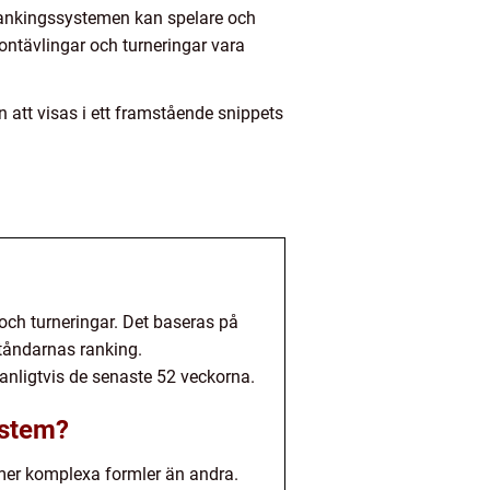
 rankingssystemen kan spelare och
ontävlingar och turneringar vara
 att visas i ett framstående snippets
och turneringar. Det baseras på
ståndarnas ranking.
vanligtvis de senaste 52 veckorna.
ystem?
mer komplexa formler än andra.