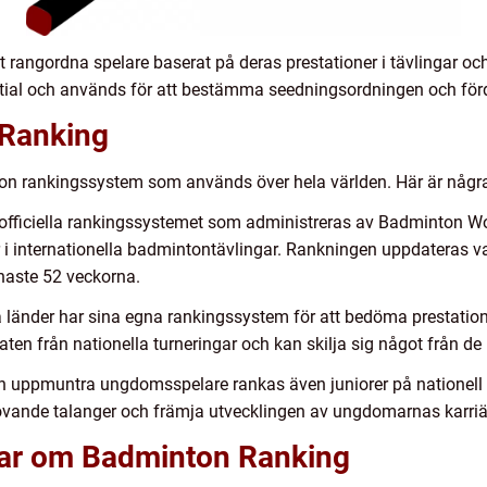
angordna spelare baserat på deras prestationer i tävlingar och tu
tial och används för att bestämma seedningsordningen och förde
 Ranking
nton rankingssystem som används över hela världen. Här är någr
 officiella rankingssystemet som administreras av Badminton Wo
r i internationella badmintontävlingar. Rankningen uppdateras v
naste 52 veckorna.
 länder har sina egna rankingssystem för att bedöma prestatio
ten från nationella turneringar och kan skilja sig något från de 
ch uppmuntra ungdomsspelare rankas även juniorer på nationell 
ra lovande talanger och främja utvecklingen av ungdomarnas karriä
gar om Badminton Ranking