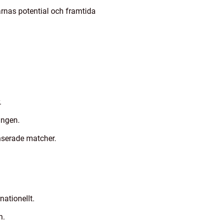
arnas potential och framtida
.
ingen.
anserade matcher.
nationellt.
n.