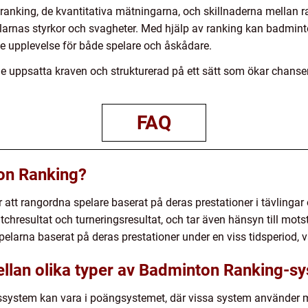
 ranking, de kvantitativa mätningarna, och skillnaderna mellan
larnas styrkor och svagheter. Med hjälp av ranking kan badmint
e upplevelse för både spelare och åskådare.
de uppsatta kraven och strukturerad på ett sätt som ökar chansen
FAQ
on Ranking?
att rangordna spelare baserat på deras prestationer i tävlingar 
chresultat och turneringsresultat, och tar även hänsyn till mot
elarna baserat på deras prestationer under en viss tidsperiod, 
ellan olika typer av Badminton Ranking-s
gssystem kan vara i poängsystemet, där vissa system använder 