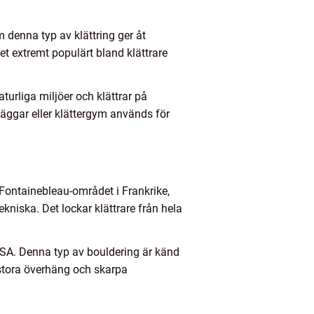
m denna typ av klättring ger åt
det extremt populärt bland klättrare
turliga miljöer och klättrar på
väggar eller klättergym används för
 Fontainebleau-området i Frankrike,
ekniska. Det lockar klättrare från hela
USA. Denna typ av bouldering är känd
stora överhäng och skarpa