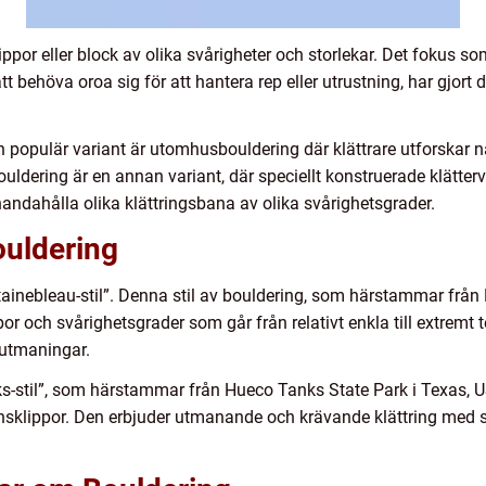
lippor eller block av olika svårigheter och storlekar. Det fokus so
t behöva oroa sig för att hantera rep eller utrustning, har gjort 
n populär variant är utomhusbouldering där klättrare utforskar na
ldering är en annan variant, där speciellt konstruerade klätter
lhandahålla olika klättringsbana av olika svårighetsgrader.
ouldering
tainebleau-stil”. Denna stil av bouldering, som härstammar från
r och svårighetsgrader som går från relativt enkla till extremt t
 utmaningar.
s-stil”, som härstammar från Hueco Tanks State Park i Texas, 
ensklippor. Den erbjuder utmanande och krävande klättring med 