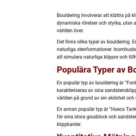
Bouldering involverar att klättra på k
dynamiska rörelser och styrka, utan at
världen över.
Det finns olika typer av bouldering. E
naturliga stenformationer. Inomhusbou
att simulera naturliga klippor och til
Populära Typer av B
En populär typ av bouldering är ”Fon
karakteriseras av sina sandstensklippo
världen på grund av sin skönhet och
En annan populär typ är ”Hueco Tank
för sina stora grusblock och sandst
klippkanter.