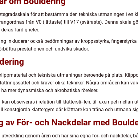
gar om Bouldering
tsgradsskala för att bestämma den tekniska utmaningen i en kl
ngordnas från V0 (lättaste) till V17 (svåraste). Denna skala gör 
deras färdigheter.
ng inkluderar också bedömningar av kroppsstyrka, fingerstyrka o
örbättra prestationen och undvika skador.
dering
, klippmaterial och tekniska utmaningar beroende på plats. Klipp
klättringssättet och kräver olika tekniker. Några områden kan va
 ha mer dynasmiska och akrobatiska rörelser.
 kan observeras i relation till klättersti- len, till exempel mell
l konstgjorda klättergym där klättrare kan träna och utmana sig
 av För- och Nackdelar med Boulde
utveckling genom åren och har sina egna för- och nackdelar, b