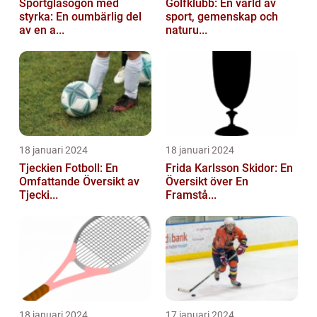
Sportglasögon med
Golfklubb: En värld av
styrka: En oumbärlig del
sport, gemenskap och
av en a...
naturu...
18 januari 2024
18 januari 2024
Tjeckien Fotboll: En
Frida Karlsson Skidor: En
Omfattande Översikt av
Översikt över En
Tjecki...
Framstå...
18 januari 2024
17 januari 2024