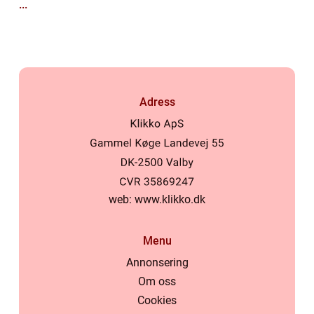
...
Adress
web:
www.klikko.dk
Menu
Annonsering
Om oss
Cookies