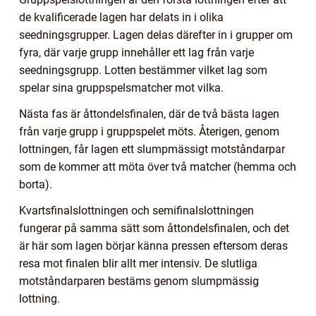
de kvalificerade lagen har delats in i olika
seedningsgrupper. Lagen delas därefter in i grupper om
fyra, där varje grupp innehåller ett lag från varje
seedningsgrupp. Lotten bestämmer vilket lag som
spelar sina gruppspelsmatcher mot vilka.
Nästa fas är åttondelsfinalen, där de två bästa lagen
från varje grupp i gruppspelet möts. Återigen, genom
lottningen, får lagen ett slumpmässigt motståndarpar
som de kommer att möta över två matcher (hemma och
borta).
Kvartsfinalslottningen och semifinalslottningen
fungerar på samma sätt som åttondelsfinalen, och det
är här som lagen börjar känna pressen eftersom deras
resa mot finalen blir allt mer intensiv. De slutliga
motståndarparen bestäms genom slumpmässig
lottning.