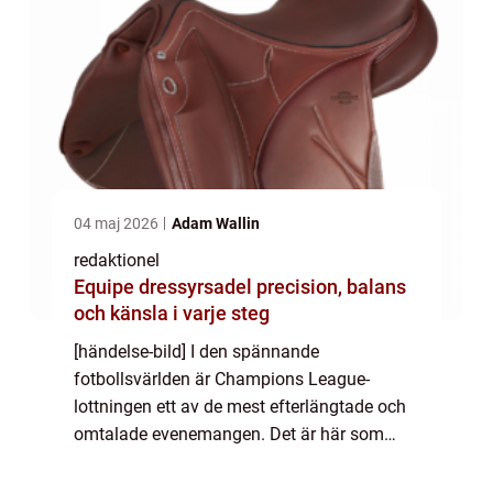
04 maj 2026
Adam Wallin
redaktionel
Equipe dressyrsadel precision, balans
och känsla i varje steg
[händelse-bild] I den spännande
fotbollsvärlden är Champions League-
lottningen ett av de mest efterlängtade och
omtalade evenemangen. Det är här som
fotbollslag från hela Europa får veta vilka
som blir deras motståndare i den