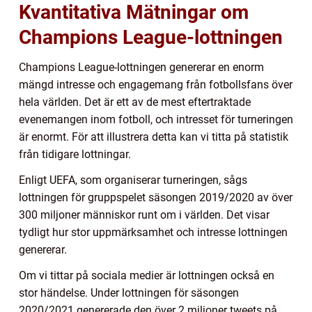
Kvantitativa Mätningar om
Champions League-lottningen
Champions League-lottningen genererar en enorm
mängd intresse och engagemang från fotbollsfans över
hela världen. Det är ett av de mest eftertraktade
evenemangen inom fotboll, och intresset för turneringen
är enormt. För att illustrera detta kan vi titta på statistik
från tidigare lottningar.
Enligt UEFA, som organiserar turneringen, sågs
lottningen för gruppspelet säsongen 2019/2020 av över
300 miljoner människor runt om i världen. Det visar
tydligt hur stor uppmärksamhet och intresse lottningen
genererar.
Om vi tittar på sociala medier är lottningen också en
stor händelse. Under lottningen för säsongen
2020/2021 genererade den över 2 miljoner tweets på