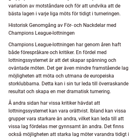
variation av motståndare och för att undvika att de
bästa lagen i varje liga möts för tidigt i turneringen.
Historisk Genomgång av För- och Nackdelar med
Champions League-lottningen
Champions League-lottningen har genom åren haft
både förespråkare och kritiker. En fördel med
lottningssystemet är att det skapar spänning och
oväntade möten. Det ger även mindre framstående lag
möjligheten att möta och utmana de europeiska
storklubbarna. Detta kan i sin tur leda till överraskande
resultat och skapa en mer dramatisk turnering.
Å andra sidan har vissa kritiker hävdat att
lottningssystemet kan vara orättvist. Ibland kan vissa
grupper vara starkare än andra, vilket kan leda till att
vissa lag fördelas mer gynnsamt än andra. Det finns
också möjligheten att starka lag möter varandra tidigt i