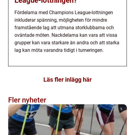
League-lottningen?
Fördelarna med Champions League-lottningen
inkluderar spänning, möjligheten för mindre
framstående lag att utmana storklubbarna och
oväntade möten. Nackdelarna kan vara att vissa
grupper kan vara starkare än andra och att starka
lag kan möta varandra tidigt i turneringen.
Läs fler inlägg här
Fler nyheter