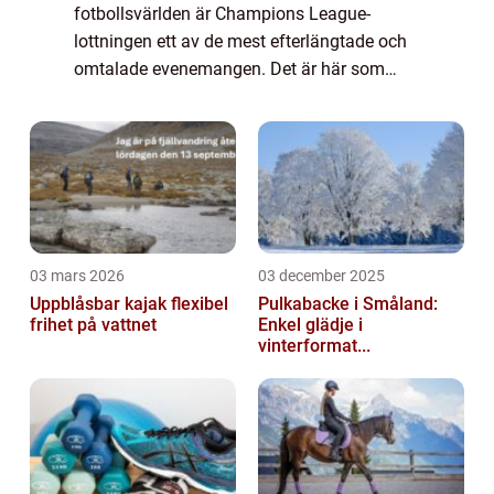
fotbollsvärlden är Champions League-
lottningen ett av de mest efterlängtade och
omtalade evenemangen. Det är här som
fotbollslag från hela Europa får veta vilka
som blir deras motståndare i den
prestigefyllda turnering...
03 mars 2026
03 december 2025
Uppblåsbar kajak flexibel
Pulkabacke i Småland:
frihet på vattnet
Enkel glädje i
vinterformat...