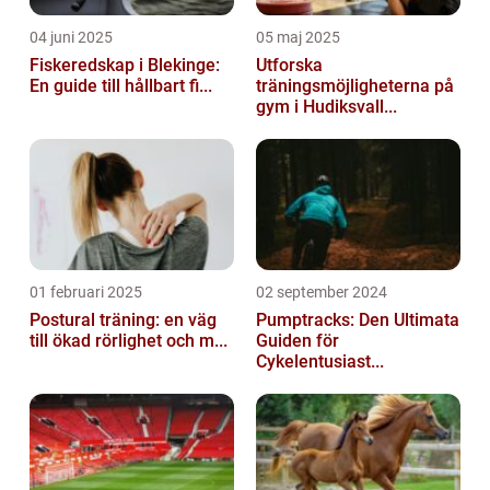
04 juni 2025
05 maj 2025
Fiskeredskap i Blekinge:
Utforska
En guide till hållbart fi...
träningsmöjligheterna på
gym i Hudiksvall...
01 februari 2025
02 september 2024
Postural träning: en väg
Pumptracks: Den Ultimata
till ökad rörlighet och m...
Guiden för
Cykelentusiast...