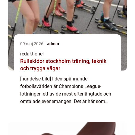
09 maj 2026
admin
redaktionel
Rullskidor stockholm träning, teknik
och trygga vägar
[händelse-bild] I den spännande
fotbollsvärlden är Champions League-
lottningen ett av de mest efterlängtade och
omtalade evenemangen. Det är här som
fotbollslag från hela Europa får veta vilka
som blir deras motståndare i den
prestigefyllda turnering...