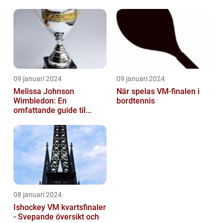
09 januari 2024
09 januari 2024
Melissa Johnson
När spelas VM-finalen i
Wimbledon: En
bordtennis
omfattande guide til...
08 januari 2024
Ishockey VM kvartsfinaler
- Svepande översikt och