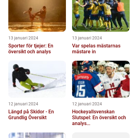
13 januari 2024
13 januari 2024
Sporter för tjejer: En
Var spelas mästarnas
översikt och analys
mästare in
12 januari 2024
12 januari 2024
Längd på Skidor - En
Hockeyallsvenskan
Grundlig Översikt
Slutspel: En översikt och
analys...