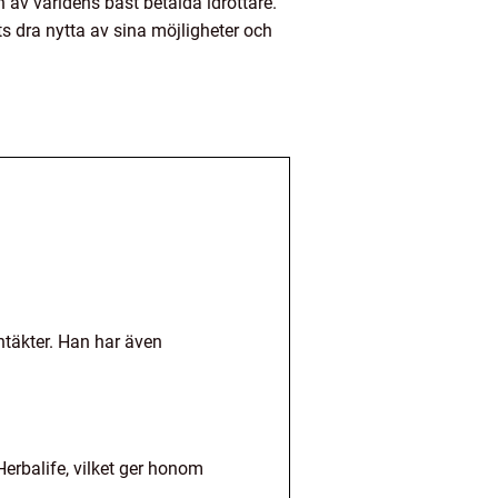
 av världens bäst betalda idrottare.
ts dra nytta av sina möjligheter och
ntäkter. Han har även
erbalife, vilket ger honom