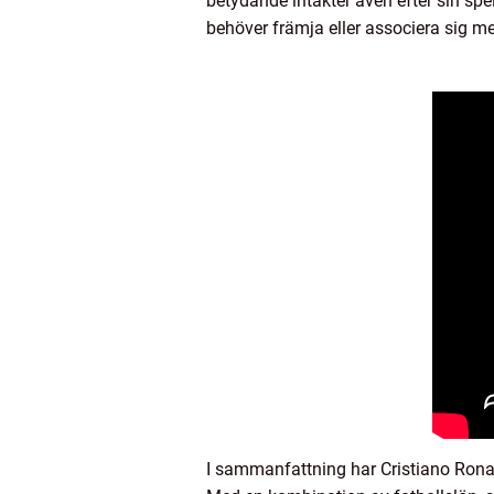
betydande intäkter även efter sin spe
behöver främja eller associera sig me
I sammanfattning har Cristiano Rona