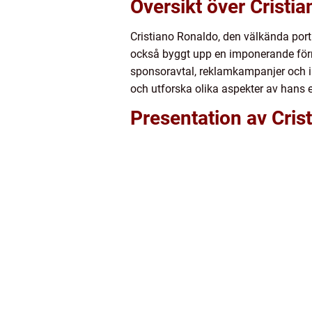
Översikt över Cristi
Cristiano Ronaldo, den välkända portu
också byggt upp en imponerande förm
sponsoravtal, reklamkampanjer och inv
och utforska olika aspekter av hans
Presentation av Cris