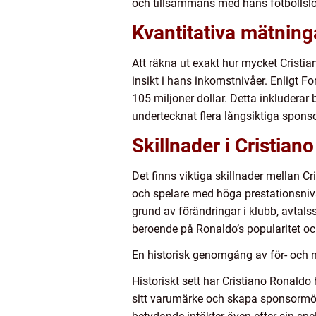
och tillsammans med hans fotbollslön
Kvantitativa mätnin
Att räkna ut exakt hur mycket Cristi
insikt i hans inkomstnivåer. Enligt F
105 miljoner dollar. Detta inkluderar
undertecknat flera långsiktiga sponso
Skillnader i Cristia
Det finns viktiga skillnader mellan Cr
och spelare med höga prestationsnivå
grund av förändringar i klubb, avtalss
beroende på Ronaldo’s popularitet oc
En historisk genomgång av för- och 
Historiskt sett har Cristiano Ronaldo 
sitt varumärke och skapa sponsormöjl