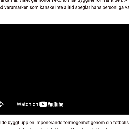
larkarriär, vilket ger honom ekonomisk trygghet för framtiden. Å
d varumärken som kanske inte alltid speglar hans personliga vär
ldo byggt upp en imponerande förmögenhet genom sin fotbollsk