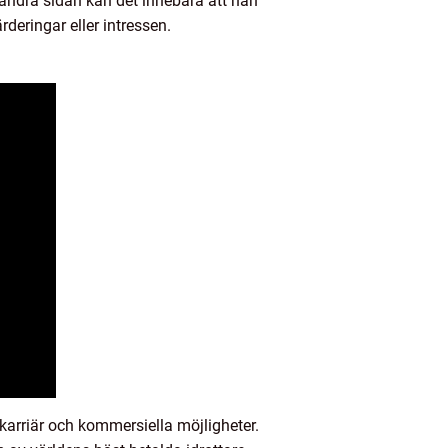
 andra sidan kan det innebära att han
deringar eller intressen.
arriär och kommersiella möjligheter.