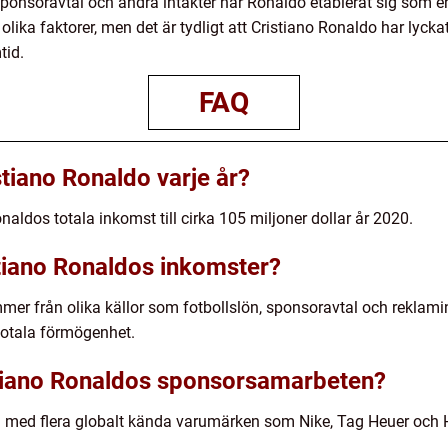
ponsoravtal och andra intäkter har Ronaldo etablerat sig som en
lika faktorer, men det är tydligt att Cristiano Ronaldo har lycka
tid.
FAQ
tiano Ronaldo varje år?
naldos totala inkomst till cirka 105 miljoner dollar år 2020.
tiano Ronaldos inkomster?
er från olika källor som fotbollslön, sponsoravtal och reklami
 totala förmögenhet.
stiano Ronaldos sponsorsamarbeten?
 med flera globalt kända varumärken som Nike, Tag Heuer och H