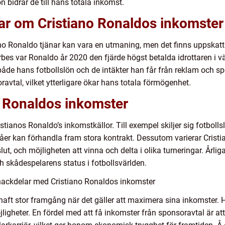
 bidrar de till hans totala inkomst.
gar om Cristiano Ronaldos inkomster
ano Ronaldo tjänar kan vara en utmaning, men det finns uppskat
orbes var Ronaldo år 2020 den fjärde högst betalda idrottaren i 
 både hans fotbollslön och de intäkter han får från reklam och 
ravtal, vilket ytterligare ökar hans totala förmögenhet.
no Ronaldos inkomster
istianos Ronaldo’s inkomstkällor. Till exempel skiljer sig fotboll
er kan förhandla fram stora kontrakt. Dessutom varierar Cristi
lut, och möjligheten att vinna och delta i olika turneringar. Årl
h skådespelarens status i fotbollsvärlden.
nackdelar med Cristiano Ronaldos inkomster
haft stor framgång när det gäller att maximera sina inkomster. Ha
igheter. En fördel med att få inkomster från sponsoravtal är at