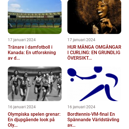
17 januari 2024
17 januari 2024
Tränare i damfotboll i
HUR MÅNGA OMGÅNGAR
Kanada: En utforskning
I CURLING: EN GRUNDLIG
av d...
ÖVERSIKT...
16 januari 2024
16 januari 2024
Olympiska spelen grenar:
Bordtennis-VM-final En
En djupgående look på
Spännande Världstävling
Oly...
av...