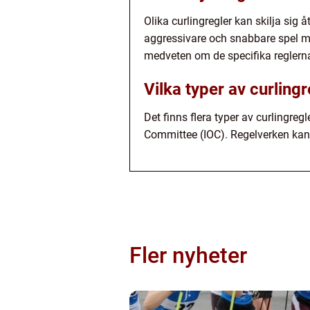
Olika curlingregler kan skilja sig 
aggressivare och snabbare spel me
medveten om de specifika reglerna 
Vilka typer av curlingr
Det finns flera typer av curlingre
Committee (IOC). Regelverken kan 
Fler nyheter