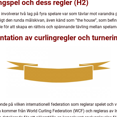
lingspel och dess regler (H2)
 involverar två lag på fyra spelare var som tävlar mot varandra 
igt den runda målskivan, även känd som ”the house”, som befinne
e för att skapa en rättvis och spännande tävling mellan spelarn
tation av curlingregler och turneri
ende på vilken internationell federation som reglerar spelet och 
 kommer från World Curling Federation (WCF) och regleras av 