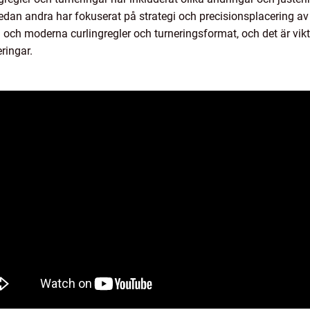
dan andra har fokuserat på strategi och precisionsplacering av s
och moderna curlingregler och turneringsformat, och det är vikti
eringar.