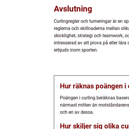
Avslutning
Curlingregler och turneringar är en 
reglerna och skillnaderna mellan olika
skicklighet, strategi och teamwork, 
intresserad av att prova på eller lär
erbjuds inom sporten.
Hur räknas poängen i 
Poängen i curling beräknas basera
närmast mitten än motståndarens b
och en av dessa.
Hur skiljer sig olika cu