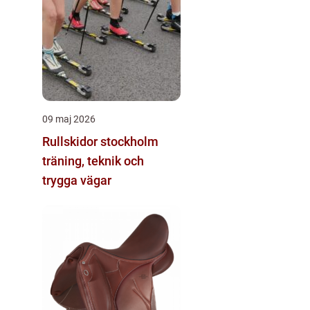
09 maj 2026
Rullskidor stockholm
träning, teknik och
trygga vägar