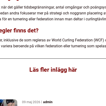
åt när det gäller tidsbegränsningar, antal omgångar och poängsyst
dan andra fokuserar mer på strategi och noggrann placering av s
för en turnering eller federation innan man deltar i curlingtävlin
egler finns det?
gler, inklusive de som regleras av World Curling Federation (WCF)
variera beroende på vilken federation eller turnering som spelas
Läs fler inlägg här
09 maj 2026
admin