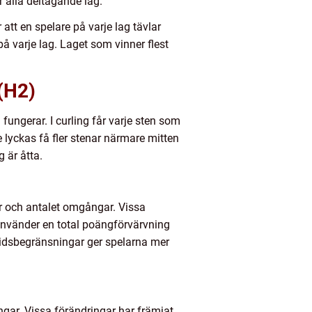
r alla deltagande lag.
 att en spelare på varje lag tävlar
på varje lag. Laget som vinner flest
 (H2)
fungerar. I curling får varje sten som
 lyckas få fler stenar närmare mitten
 är åtta.
gar och antalet omgångar. Vissa
nvänder en total poängförvärvning
tidsbegränsningar ger spelarna mer
ingar. Vissa förändringar har främjat