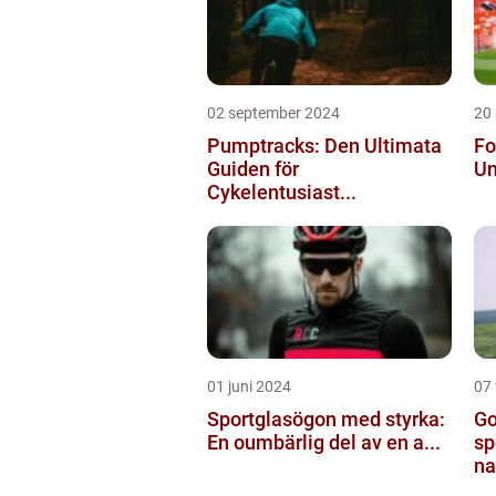
02 september 2024
20
Pumptracks: Den Ultimata
Fo
Guiden för
Un
Cykelentusiast...
01 juni 2024
07 
Sportglasögon med styrka:
Go
En oumbärlig del av en a...
sp
na