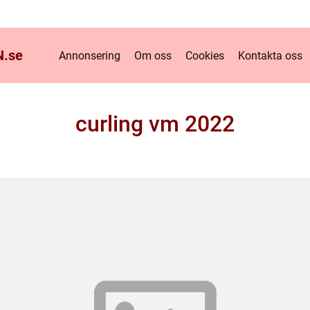
.
se
Annonsering
Om oss
Cookies
Kontakta oss
curling vm 2022