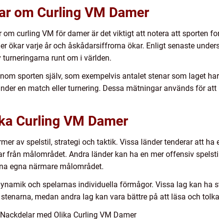
gar om Curling VM Damer
r om curling VM för damer är det viktigt att notera att sporten for
der ökar varje år och åskådarsiffrorna ökar. Enligt senaste unde
v turneringarna runt om i världen.
inom sporten själv, som exempelvis antalet stenar som laget ha
under en match eller turnering. Dessa mätningar används för at
lika Curling VM Damer
mer av spelstil, strategi och taktik. Vissa länder tenderar att ha 
r från målområdet. Andra länder kan ha en mer offensiv spelstil,
sina egna närmare målområdet.
dynamik och spelarnas individuella förmågor. Vissa lag kan ha s
er stenarna, medan andra lag kan vara bättre på att läsa och tolk
 Nackdelar med Olika Curling VM Damer