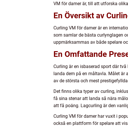
VM för damer är, till att utforska oli
En Översikt av Curl
Curling VM för damer är en internation
som samlar de bästa curlynglagen och
uppmärksammas av både spelare och
En Omfattande Prese
Curling är en isbaserad sport där tv
landa dem på en måltavla. Målet är a
av de största och mest prestigefylld
Det finns olika typer av curling, inkl
få sina stenar att landa så nära mål
att få poäng. Lagcurling är den vanli
Curling VM för damer har vuxit i popu
också en plattform för spelare att v