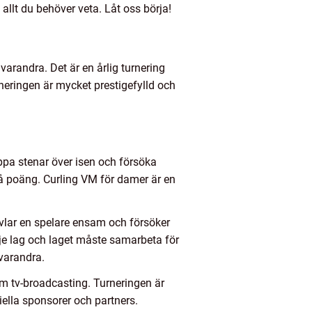
 allt du behöver veta. Låt oss börja!
varandra. Det är en årlig turnering
neringen är mycket prestigefylld och
ppa stenar över isen och försöka
få poäng. Curling VM för damer är en
 tävlar en spelare ensam och försöker
rje lag och laget måste samarbeta för
 varandra.
om tv-broadcasting. Turneringen är
ella sponsorer och partners.