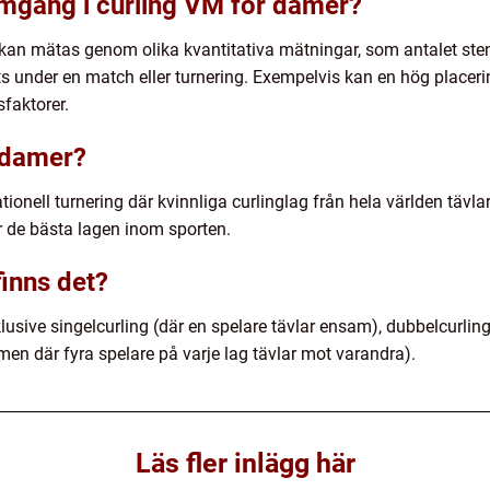
mgång i curling VM för damer?
 kan mätas genom olika kvantitativa mätningar, som antalet s
s under en match eller turnering. Exempelvis kan en hög placering 
faktorer.
 damer?
ionell turnering där kvinnliga curlinglag från hela världen tävla
r de bästa lagen inom sporten.
finns det?
nklusive singelcurling (där en spelare tävlar ensam), dubbelcurlin
men där fyra spelare på varje lag tävlar mot varandra).
Läs fler inlägg här