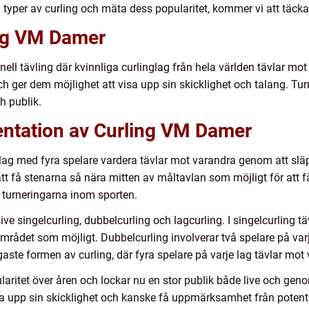
ka typer av curling och mäta dess popularitet, kommer vi att täcka
ing VM Damer
ell tävling där kvinnliga curlinglag från hela världen tävlar mot 
 ger dem möjlighet att visa upp sin skicklighet och talang. Tur
 publik.
ntation av Curling VM Damer
å lag med fyra spelare vardera tävlar mot varandra genom att slä
tt få stenarna så nära mitten av måltavlan som möjligt för att 
a turneringarna inom sporten.
usive singelcurling, dubbelcurling och lagcurling. I singelcurling
området som möjligt. Dubbelcurling involverar två spelare på va
gaste formen av curling, där fyra spelare på varje lag tävlar mot
laritet över åren och lockar nu en stor publik både live och gen
isa upp sin skicklighet och kanske få uppmärksamhet från potenti