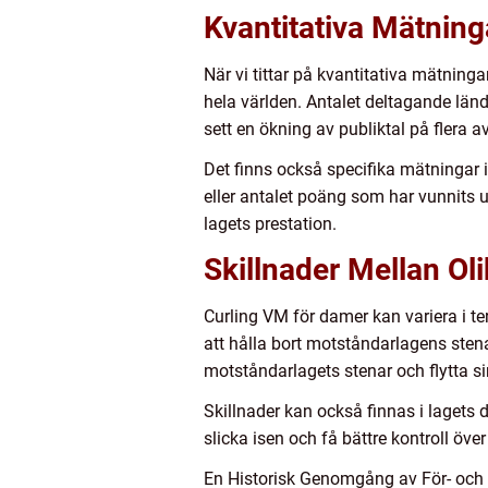
Kvantitativa Mätnin
När vi tittar på kvantitativa mätninga
hela världen. Antalet deltagande län
sett en ökning av publiktal på flera a
Det finns också specifika mätningar 
eller antalet poäng som har vunnits 
lagets prestation.
Skillnader Mellan O
Curling VM för damer kan variera i ter
att hålla bort motståndarlagens stena
motståndarlagets stenar och flytta 
Skillnader kan också finnas i lagets 
slicka isen och få bättre kontroll öv
En Historisk Genomgång av För- och