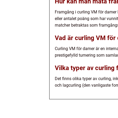
Hur kan man mäta fra
Framgång i curling VM för damer
eller antalet poäng som har vunnit
matcher betraktas som framgångs
Vad är curling VM för
Curling VM för damer är en internat
prestigefylld turnering som samla
Vilka typer av curling 
Det finns olika typer av curling, i
och lagcurling (den vanligaste for